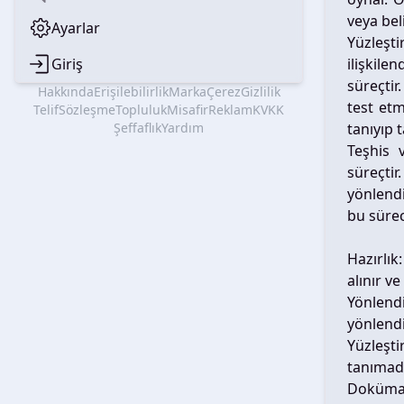
veya beli
Ayarlar
Yüzleşt
Giriş
ilişkile
süreçtir
Hakkında
Erişilebilirlik
Marka
Çerez
Gizlilik
test etm
Telif
Sözleşme
Topluluk
Misafir
Reklam
KVKK
Şeffaflık
Yardım
tanıyıp 
Teşhis 
süreçti
yönlendi
bu sürec
Hazırlık
alınır ve
Yönlend
yönlendi
Yüzleşt
tanımadığ
Doküman