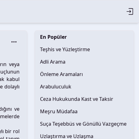
En Popüler
Teşhis ve Yüzleştirme
Adli Arama
rın veya
suçlunun
Önleme Aramaları
rak kabul
e dolaylı
Arabuluculuk
Ceza Hukukunda Kast ve Taksir
ığını ve
Meşru Müdafaa
kemelerde
Suça Teşebbüs ve Gönüllü Vazgeçme
ı bir rol
Uzlaştırma ve Uzlaşma
sel tanım