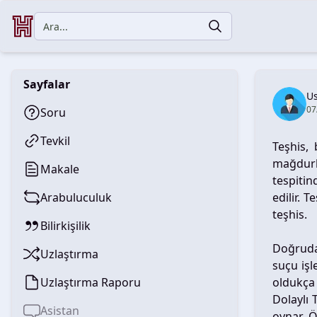
Sayfalar
U
07
Soru
Tevkil
Teşhis,
mağdurl
Makale
tespitin
Arabuluculuk
edilir. T
teşhis.
Bilirkişilik
Doğruda
Uzlaştırma
suçu işl
Uzlaştırma Raporu
oldukça 
Dolaylı 
Asistan
oynar. Ö