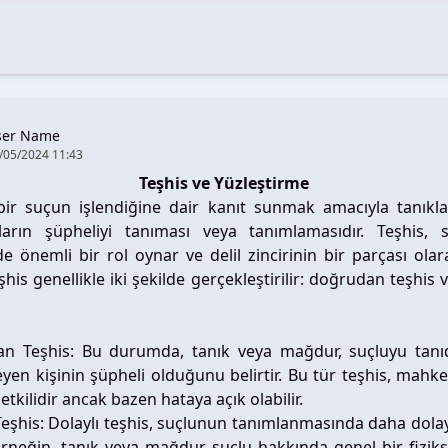
ser Name
/05/2024 11:43
Teşhis ve Yüzleştirme
 bir suçun işlendiğine dair kanıt sunmak amacıyla tanıkla
arın şüpheliyi tanıması veya tanımlamasıdır. Teşhis, 
de önemli bir rol oynar ve delil zincirinin bir parçası ola
eşhis genellikle iki şekilde gerçekleştirilir: doğrudan teşhis v
n Teşhis: Bu durumda, tanık veya mağdur, suçluyu tanıd
eyen kişinin şüpheli olduğunu belirtir. Bu tür teşhis, mah
etkilidir ancak bazen hataya açık olabilir.
Teşhis: Dolaylı teşhis, suçlunun tanımlanmasında daha dolayl
rneğin, tanık veya mağdur, suçlu hakkında genel bir fizik