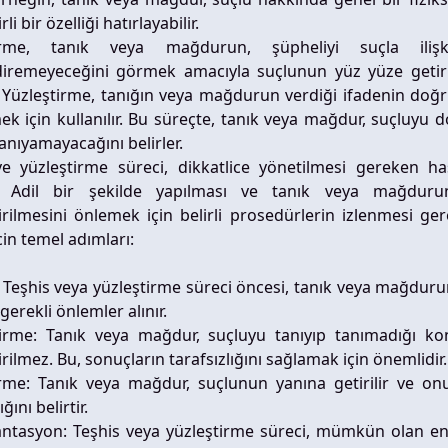
rli bir özelliği hatırlayabilir.
irme, tanık veya mağdurun, şüpheliyi suçla ilişki
ndiremeyeceğini görmek amacıyla suçlunun yüz yüze getiri
. Yüzleştirme, tanığın veya mağdurun verdiği ifadenin do
ek için kullanılır. Bu süreçte, tanık veya mağdur, suçluyu
tanıyamayacağını belirler.
ve yüzleştirme süreci, dikkatlice yönetilmesi gereken ha
r. Adil bir şekilde yapılması ve tanık veya mağduru
rilmesini önlemek için belirli prosedürlerin izlenmesi gere
in temel adımları:
: Teşhis veya yüzleştirme süreci öncesi, tanık veya mağduru
 gerekli önlemler alınır.
irme: Tanık veya mağdur, suçluyu tanıyıp tanımadığı k
rilmez. Bu, sonuçların tarafsızlığını sağlamak için önemlidir.
irme: Tanık veya mağdur, suçlunun yanına getirilir ve onu
ını belirtir.
tasyon: Teşhis veya yüzleştirme süreci, mümkün olan en a