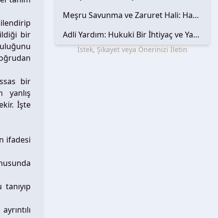
Meşru Savunma ve Zaruret Hali: Hakların Korunması ve Adaletin Sağlanması
lendirip
ldiği bir
Adli Yardım: Hukuki Bir İhtiyaç ve Yargı Erişimi
ğruluğunu
İstek, Şikayet veya Önerinizi İletin
 doğrudan
ssas bir
n yanlış
kir. İşte
n ifadesi
onusunda
 tanıyıp
yrıntılı